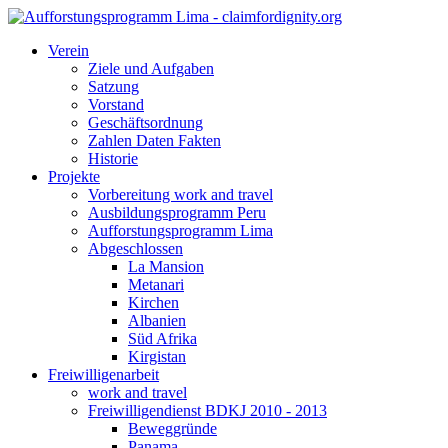
Verein
Ziele und Aufgaben
Satzung
Vorstand
Geschäftsordnung
Zahlen Daten Fakten
Historie
Projekte
Vorbereitung work and travel
Ausbildungsprogramm Peru
Aufforstungsprogramm Lima
Abgeschlossen
La Mansion
Metanari
Kirchen
Albanien
Süd Afrika
Kirgistan
Freiwilligenarbeit
work and travel
Freiwilligendienst BDKJ 2010 - 2013
Beweggründe
Panama