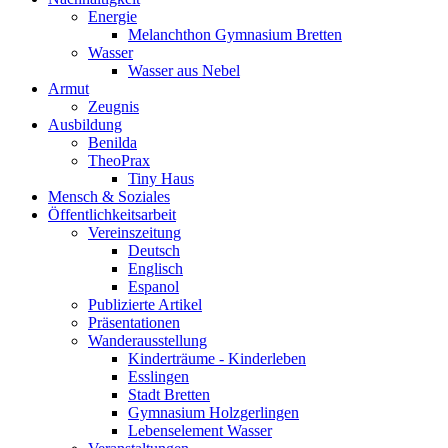
Energie
Melanchthon Gymnasium Bretten
Wasser
Wasser aus Nebel
Armut
Zeugnis
Ausbildung
Benilda
TheoPrax
Tiny Haus
Mensch & Soziales
Öffentlichkeitsarbeit
Vereinszeitung
Deutsch
Englisch
Espanol
Publizierte Artikel
Präsentationen
Wanderausstellung
Kinderträume - Kinderleben
Esslingen
Stadt Bretten
Gymnasium Holzgerlingen
Lebenselement Wasser