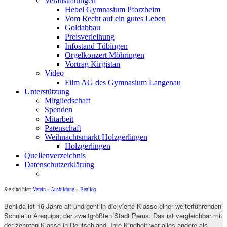
Veranstaltungen
Hebel Gymnasium Pforzheim
Vom Recht auf ein gutes Leben
Goldabbau
Preisverleihung
Infostand Tübingen
Orgelkonzert Möhringen
Vortrag Kirgistan
Video
Film AG des Gymnasium Langenau
Unterstützung
Mitgliedschaft
Spenden
Mitarbeit
Patenschaft
Weihnachtsmarkt Holzgerlingen
Holzgerlingen
Quellenverzeichnis
Datenschutzerklärung
Sie sind hier:
Verein
»
Ausbildung
»
Benilda
​Benilda ist 16 Jahre alt und geht in die vierte Klasse einer weiterführenden
Schule in Arequipa, der zweitgrößten Stadt Perus. Das ist vergleichbar mit
der zehnten Klasse in Deutschland. Ihre Kindheit war alles andere als