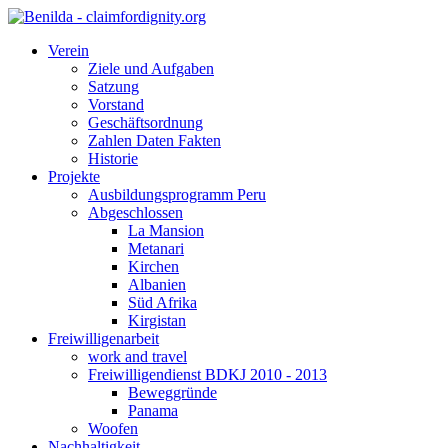
Verein
Ziele und Aufgaben
Satzung
Vorstand
Geschäftsordnung
Zahlen Daten Fakten
Historie
Projekte
Ausbildungsprogramm Peru
Abgeschlossen
La Mansion
Metanari
Kirchen
Albanien
Süd Afrika
Kirgistan
Freiwilligenarbeit
work and travel
Freiwilligendienst BDKJ 2010 - 2013
Beweggründe
Panama
Woofen
Nachhaltigkeit