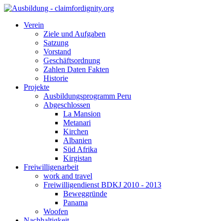
Verein
Ziele und Aufgaben
Satzung
Vorstand
Geschäftsordnung
Zahlen Daten Fakten
Historie
Projekte
Ausbildungsprogramm Peru
Abgeschlossen
La Mansion
Metanari
Kirchen
Albanien
Süd Afrika
Kirgistan
Freiwilligenarbeit
work and travel
Freiwilligendienst BDKJ 2010 - 2013
Beweggründe
Panama
Woofen
Nachhaltigkeit