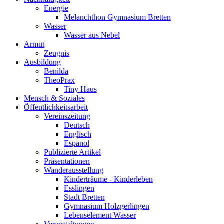
Energie
Melanchthon Gymnasium Bretten
Wasser
Wasser aus Nebel
Armut
Zeugnis
Ausbildung
Benilda
TheoPrax
Tiny Haus
Mensch & Soziales
Öffentlichkeitsarbeit
Vereinszeitung
Deutsch
Englisch
Espanol
Publizierte Artikel
Präsentationen
Wanderausstellung
Kinderträume - Kinderleben
Esslingen
Stadt Bretten
Gymnasium Holzgerlingen
Lebenselement Wasser