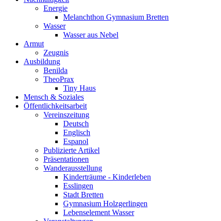
Energie
Melanchthon Gymnasium Bretten
Wasser
Wasser aus Nebel
Armut
Zeugnis
Ausbildung
Benilda
TheoPrax
Tiny Haus
Mensch & Soziales
Öffentlichkeitsarbeit
Vereinszeitung
Deutsch
Englisch
Espanol
Publizierte Artikel
Präsentationen
Wanderausstellung
Kinderträume - Kinderleben
Esslingen
Stadt Bretten
Gymnasium Holzgerlingen
Lebenselement Wasser