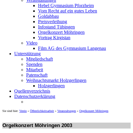
Veranstaltungen
Hebel Gymnasium Pforzheim
Vom Recht auf ein gutes Leben
Goldabbau
Preisverleihung
Infostand Tübingen
Orgelkonzert Möhringen
Vortrag Kirgistan
Video
Film AG des Gymnasium Langenau
Unterstützung
Mitgliedschaft
Spenden
Mitarbeit
Patenschaft
Weihnachtsmarkt Holzgerlingen
Holzgerlingen
Quellenverzeichnis
Datenschutzerklärung
Sie sind hier:
Verein
»
Öffentlichkeitsarbeit
»
Veranstaltungen
»
Orgelkonzert Möhringen
Orgelkonzert Möhringen 2003