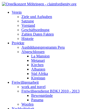
Verein
Ziele und Aufgaben
Satzung
Vorstand
Geschäftsordnung
Zahlen Daten Fakten
Historie
Projekte
Ausbildungsprogramm Peru
Abgeschlossen
La Mansion
Metanari
Kirchen
Albanien
Süd Afrika
Kirgistan
Freiwilligenarbeit
work and travel
Freiwilligendienst BDKJ 2010 - 2013
Beweggründe
Panama
Woofen
Nachhaltigkeit